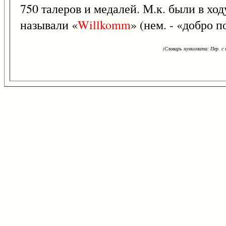
750 талеров и медалей. М.к. были в ход
называли «
Willkomm
» (нем. - «добро п
(Словарь нумизмата: Пер. с н