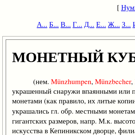
[
Нум
А...
Б...
В...
Г...
Д...
Е...
Ж...
З...
МОНЕТНЫЙ КУ
(нем.
Münzhumpen
,
Münzbecher
,
украшенный снаружи впаянными или
монетами (как правило, их литые копии
украшались гл. обр. местными монетам
гигантских размеров, напр. М.к. высото
искусства в Кепиникском дворце, фили