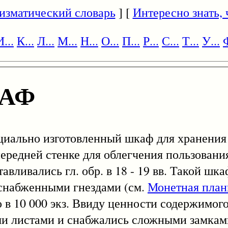
изматический словарь
] [
Интересно знать, ч
И...
К...
Л...
М...
Н...
О...
П...
Р...
С...
Т...
У...
Ф
АФ
ециально изготовленный шкаф для хранени
ередней стенке для облегчения пользовани
авливались гл. обр. в 18 - 19 вв. Такой шк
снабженными гнездами (см.
Монетная план
ю в 10 000 экз. Ввиду ценности содержимог
ми листами и снабжались сложными замкам