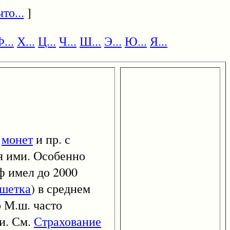
то...
]
...
Х...
Ц...
Ч...
Ш...
Э...
Ю...
Я...
я
монет
и пр. с
я ими. Особенно
аф имел до 2000
шетка
) в среднем
о М.ш. часто
и. См.
Страхование