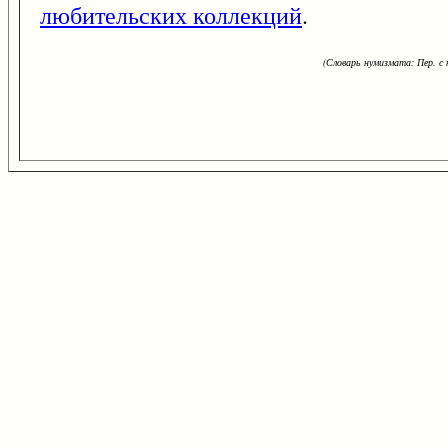
любительских коллекций
.
(Словарь нумизмата: Пер. с н