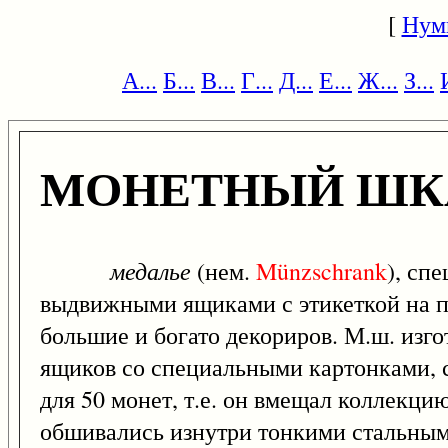
[
Нум
А...
Б...
В...
Г...
Д...
Е...
Ж...
З...
МОНЕТНЫЙ ШК
медалье
(нем.
Münzschrank
), сп
выдвижными ящиками с этикеткой на п
большие и богато декориров. М.ш. изгот
ящиков со специальными картонками, 
для 50 монет, т.е. он вмещал коллекци
обшивались изнутри тонкими стальны