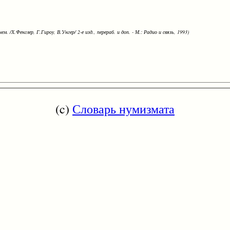
ем. /Х.Фенглер, Г.Гироу, В.Унгер/ 2-е изд., перераб. и доп. - М.: Радио и связь, 1993)
(c)
Словарь нумизмата