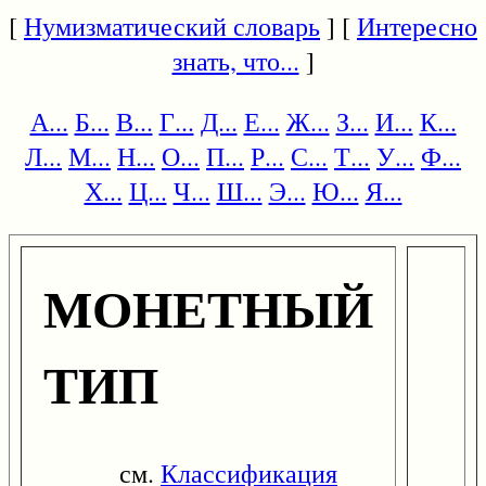
[
Нумизматический словарь
] [
Интересно
знать, что...
]
А...
Б...
В...
Г...
Д...
Е...
Ж...
З...
И...
К...
Л...
М...
Н...
О...
П...
Р...
С...
Т...
У...
Ф...
Х...
Ц...
Ч...
Ш...
Э...
Ю...
Я...
МОНЕТНЫЙ
ТИП
см.
Классификация