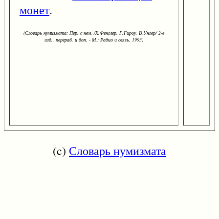
монет
.
(Словарь нумизмата: Пер. с нем. /Х.Фенглер, Г.Гироу, В.Унгер/ 2-е
изд., перераб. и доп. - М.: Радио и связь, 1993)
(c)
Словарь нумизмата