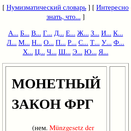
[
Нумизматический словарь
] [
Интересно
знать, что...
]
А...
Б...
В...
Г...
Д...
Е...
Ж...
З...
И...
К...
Л...
М...
Н...
О...
П...
Р...
С...
Т...
У...
Ф...
Х...
Ц...
Ч...
Ш...
Э...
Ю...
Я...
МОНЕТНЫЙ
ЗАКОН ФРГ
(нем.
Münzgesetz
der