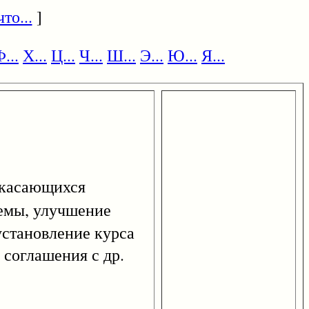
то...
]
...
Х...
Ц...
Ч...
Ш...
Э...
Ю...
Я...
 касающихся
темы, улучшение
 установление курса
 соглашения с др.