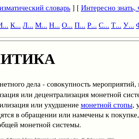
изматический словарь
] [
Интересно знать, ч
И...
К...
Л...
М...
Н...
О...
П...
Р...
С...
Т...
У...
Ф
ЛИТИКА
ого дела - совокупность мероприятий,
изация или децентрализация монетной сис
абилизация или ухудшение
монетной стопы
,
ятся в обращении или намечены к покупке,
 общей монетной системы.