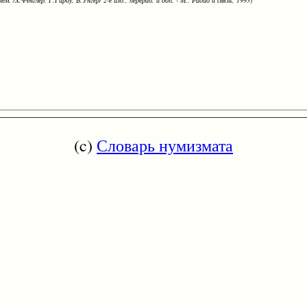
ем. /Х.Фенглер, Г.Гироу, В.Унгер/ 2-е изд., перераб. и доп. - М.: Радио и связь, 1993)
(c)
Словарь нумизмата