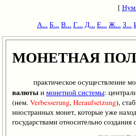
[
Нум
А...
Б...
В...
Г...
Д...
Е...
Ж...
З...
МОНЕТНАЯ ПО
практическое осуществление монетн
валюты
и
монетной системы
: централ
(нем.
Verbesserung
,
Heraufsetzung
), ст
иностранных монет, которые уже наход
государствами относительно создания