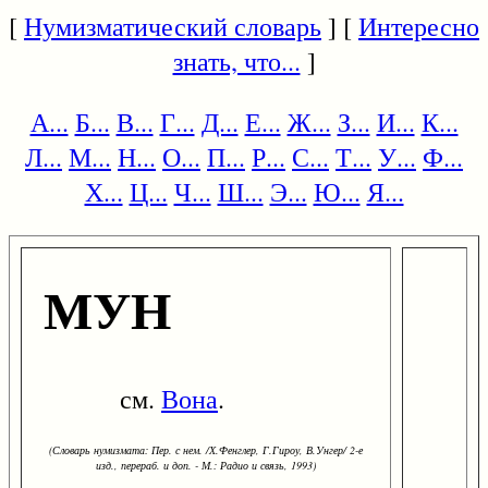
[
Нумизматический словарь
] [
Интересно
знать, что...
]
А...
Б...
В...
Г...
Д...
Е...
Ж...
З...
И...
К...
Л...
М...
Н...
О...
П...
Р...
С...
Т...
У...
Ф...
Х...
Ц...
Ч...
Ш...
Э...
Ю...
Я...
МУН
см.
Вона
.
(Словарь нумизмата: Пер. с нем. /Х.Фенглер, Г.Гироу, В.Унгер/ 2-е
изд., перераб. и доп. - М.: Радио и связь, 1993)