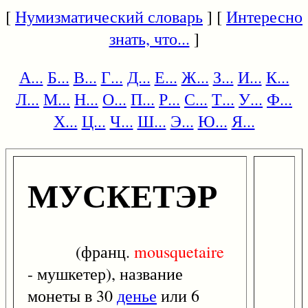
[
Нумизматический словарь
] [
Интересно
знать, что...
]
А...
Б...
В...
Г...
Д...
Е...
Ж...
З...
И...
К...
Л...
М...
Н...
О...
П...
Р...
С...
Т...
У...
Ф...
Х...
Ц...
Ч...
Ш...
Э...
Ю...
Я...
МУСКЕТЭР
(франц.
mousquetaire
- мушкетер), название
монеты в 30
денье
или 6