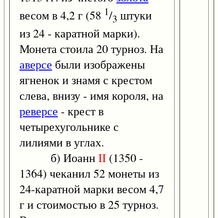
1
весом в 4,2 г (58
/
штуки
3
из 24 - каратной марки).
Монета стоила 20 турноз. На
аверсе
были изображены
ягненок и знамя с крестом
слева, внизу - имя короля, на
реверсе
- крест в
четырехугольнике с
лилиями в углах.
б) Иоанн
II
(1350 -
1364) чеканил 52 монеты из
24-каратной марки весом 4,7
г и стоимостью в 25 турноз.