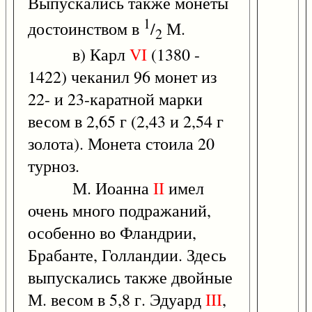
Выпускались также монеты
1
достоинством в
/
М.
2
в) Карл
VI
(1380 -
1422) чеканил 96 монет из
22- и 23-каратной марки
весом в 2,65 г (2,43 и 2,54 г
золота). Монета стоила 20
турноз.
М. Иоанна
II
имел
очень много подражаний,
особенно во Фландрии,
Брабанте, Голландии. Здесь
выпускались также двойные
М. весом в 5,8 г. Эдуард
III
,