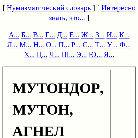
[
Нумизматический словарь
] [
Интересно
знать, что...
]
А...
Б...
В...
Г...
Д...
Е...
Ж...
З...
И...
К...
Л...
М...
Н...
О...
П...
Р...
С...
Т...
У...
Ф...
Х...
Ц...
Ч...
Ш...
Э...
Ю...
Я...
МУТОНДОР,
МУТОН,
АГНЕЛ