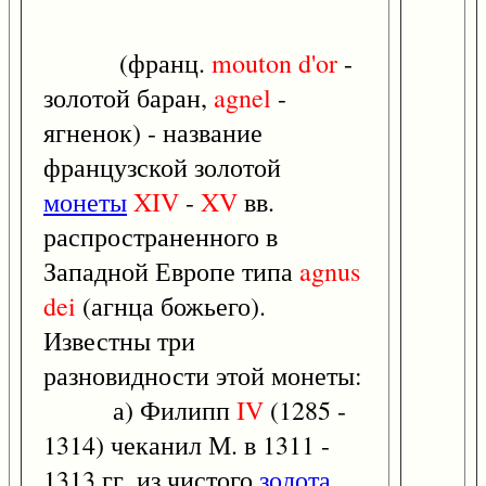
(франц.
mouton
d'or
-
золотой баран,
agnel
-
ягненок) - название
французской золотой
монеты
XIV
-
XV
вв.
распространенного в
Западной Европе типа
agnus
dei
(агнца божьего).
Известны три
разновидности этой монеты:
а) Филипп
IV
(1285 -
1314) чеканил М. в 1311 -
1313 гг. из чистого
золота