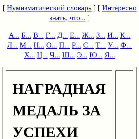
[
Нумизматический словарь
] [
Интересно
знать, что...
]
А...
Б...
В...
Г...
Д...
Е...
Ж...
З...
И...
К...
Л...
М...
Н...
О...
П...
Р...
С...
Т...
У...
Ф...
Х...
Ц...
Ч...
Ш...
Э...
Ю...
Я...
НАГРАДНАЯ
МЕДАЛЬ ЗА
УСПЕХИ