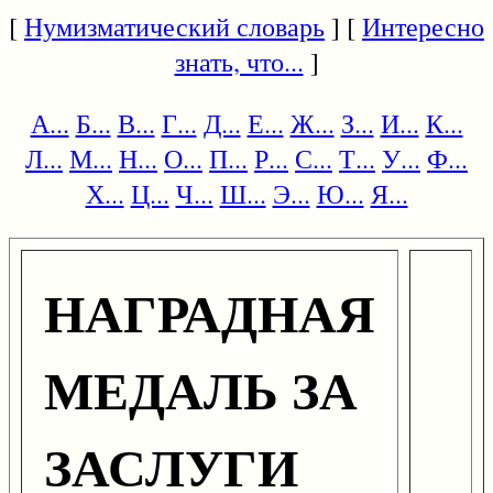
[
Нумизматический словарь
] [
Интересно
знать, что...
]
А...
Б...
В...
Г...
Д...
Е...
Ж...
З...
И...
К...
Л...
М...
Н...
О...
П...
Р...
С...
Т...
У...
Ф...
Х...
Ц...
Ч...
Ш...
Э...
Ю...
Я...
НАГРАДНАЯ
МЕДАЛЬ ЗА
ЗАСЛУГИ