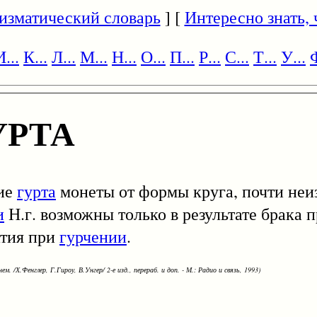
изматический словарь
] [
Интересно знать, ч
И...
К...
Л...
М...
Н...
О...
П...
Р...
С...
Т...
У...
Ф
УРТА
ние
гурта
монеты от формы круга, почти неи
и
Н.г. возможны только в результате брака 
атия при
гурчении
.
ем. /Х.Фенглер, Г.Гироу, В.Унгер/ 2-е изд., перераб. и доп. - М.: Радио и связь, 1993)