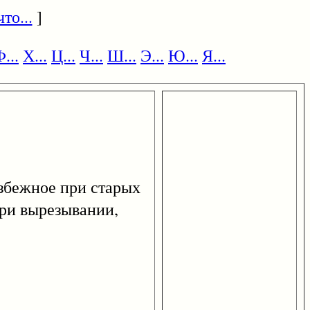
то...
]
...
Х...
Ц...
Ч...
Ш...
Э...
Ю...
Я...
збежное при старых
при вырезывании,