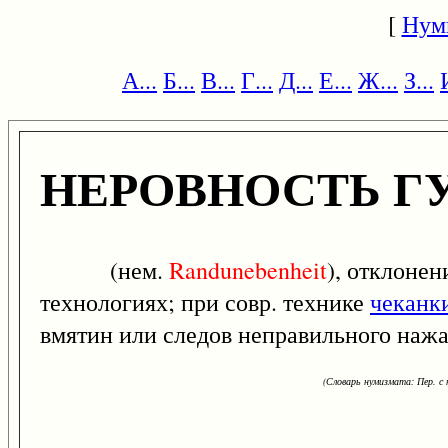
[
Нум
А...
Б...
В...
Г...
Д...
Е...
Ж...
З...
НЕРОВНОСТЬ Г
(нем.
Randunebenheit
), отклоне
технологиях; при совр. технике
чеканк
вмятин или следов неправильного наж
(Словарь нумизмата: Пер. с н