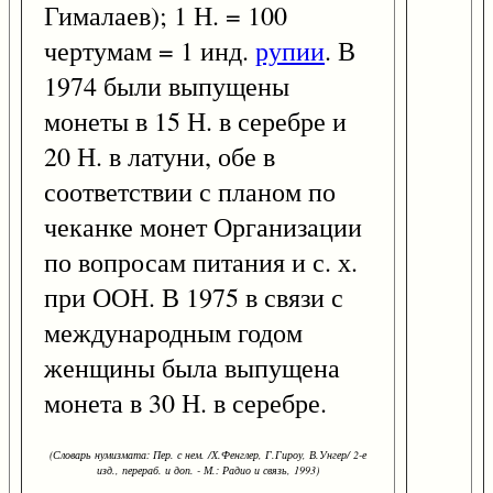
Гималаев); 1 Н. = 100
чертумам = 1 инд.
рупии
. В
1974 были выпущены
монеты в 15 Н. в серебре и
20 Н. в латуни, обе в
соответствии с планом по
чеканке монет Организации
по вопросам питания и с. х.
при ООН. В 1975 в связи с
международным годом
женщины была выпущена
монета в 30 Н. в серебре.
(Словарь нумизмата: Пер. с нем. /Х.Фенглер, Г.Гироу, В.Унгер/ 2-е
изд., перераб. и доп. - М.: Радио и связь, 1993)