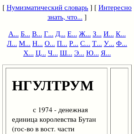
[
Нумизматический словарь
] [
Интересно
знать, что...
]
А...
Б...
В...
Г...
Д...
Е...
Ж...
З...
И...
К...
Л...
М...
Н...
О...
П...
Р...
С...
Т...
У...
Ф...
Х...
Ц...
Ч...
Ш...
Э...
Ю...
Я...
НГУЛТРУМ
с 1974 - денежная
единица королевства Бутан
(гос-во в вост. части