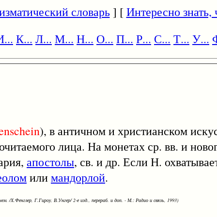
изматический словарь
] [
Интересно знать, ч
И...
К...
Л...
М...
Н...
О...
П...
Р...
С...
Т...
У...
Ф
enschein
), в античном и христианском искус
читаемого лица. На монетах ср. вв. и ново
ария,
апостолы
, св. и др. Если Н. охватыва
еолом
или
мандорлой
.
ем. /Х.Фенглер, Г.Гироу, В.Унгер/ 2-е изд., перераб. и доп. - М.: Радио и связь, 1993)