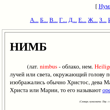
[
Нум
А...
Б...
В...
Г...
Д...
Е...
Ж...
З...
НИМБ
(лат.
nimbus
- облако, нем.
Heilig
лучей или света, окружающий голову по
изображались обычно Христос, дева М
Христа или Марии, то его называют
ор
(Словарь нумизмата: Пер. с н