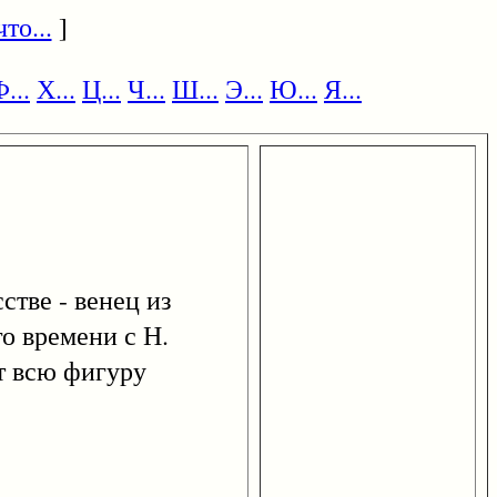
то...
]
...
Х...
Ц...
Ч...
Ш...
Э...
Ю...
Я...
стве - венец из
го времени с Н.
ет всю фигуру