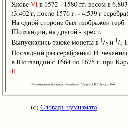
Якове
VI
в 1572 - 1580 гг. весом в 6,803
(3,402 г, после 1576 г. - 4,539 г серебра)
На одной стороне был изображен герб
Шотландии, на другой - крест.
1
1
Выпускались также монеты в
/
и
/
Н
2
4
Последний раз серебряный Н. чеканил
в Шотландии с 1664 по 1675 г. при Кар
II
.
(Нумизматический словарь. 4-е издание. / Зварич В.В. / Львов, 1980)
(c)
Словарь нумизмата