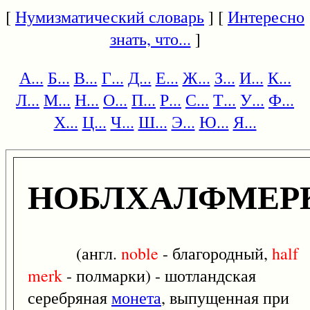
[
Нумизматический словарь
] [
Интересно
знать, что...
]
А...
Б...
В...
Г...
Д...
Е...
Ж...
З...
И...
К...
Л...
М...
Н...
О...
П...
Р...
С...
Т...
У...
Ф...
Х...
Ц...
Ч...
Ш...
Э...
Ю...
Я...
НОБЛХАЛФМЕР
(англ.
noble
- благородный,
half
merk
- полмарки) - шотландская
серебряная
монета
, выпущенная при