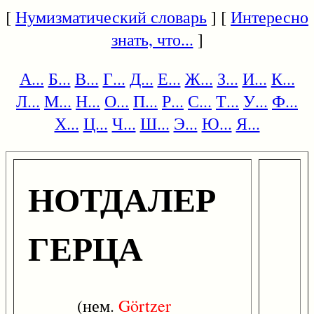
[
Нумизматический словарь
] [
Интересно
знать, что...
]
А...
Б...
В...
Г...
Д...
Е...
Ж...
З...
И...
К...
Л...
М...
Н...
О...
П...
Р...
С...
Т...
У...
Ф...
Х...
Ц...
Ч...
Ш...
Э...
Ю...
Я...
НОТДАЛЕР
ГЕРЦА
(нем.
Görtzer