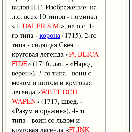
видов Н.Г. Изображение: на
л.с. всех 10 типов - номинал
«1.
DALER
S
.
M
.», на о.с. 1-
го типа -
корона
(1715), 2-го
типа - сидящая Свея и
круговая легенда «
PUBLICA
FIDE
» (1716, лат. - «Народ
верен»), 3-го типа - воин с
мечом и щитом и круговая
легенда «
WETT
OCH
WAPEN
» (1717, швед. -
«Разум и оружие»), 4-го
типа - воин со львом и
круговая легенда «
FLINK