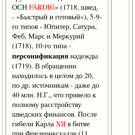
ОСН
FÄRDIG
» (1718, швед.
- «Быстрый и готовый»), 5-9-
го типов - Юпитер, Сатурн,
Феб, Марс и Меркурий
(1718), 10-го типа -
персонификация
надежды
(1719). В обращении
находилось в целом до 20,
по др. источникам - даже до
40 млн. Н.Г., что привело к
полному расстройству
шведских финансов. После
гибели Карла
XII
в битве
при Фредериксхалле (11