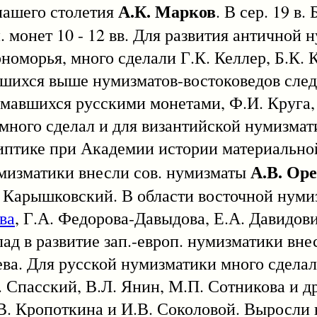
А.К. Марков
 нашего столетия
. В сер. 19 в.
 монет 10 - 12 вв. Для развития античной 
оморья, много сделали Г.К. Келлер, Б.К. К
шихся выше нумизматов-востоковедов следу
нимавшихся русскими монетами, Ф.И. Круга,
 много сделал и для византийской нумизмат
иптике при Академии истории материально
А.В. Ор
умизматики внесли сов. нумизматы
О. Карышковский. В области восточной нум
ва
, Г.А. Федорова-Давыдова, Е.А. Давидови
ад в развитие зап.-европ. нумизматики вн
ева. Для русской нумизматики много сдела
. Спасский, В.Л. Янин, М.П. Сотникова и д
В. Кропоткина и И.В. Соколовой. Выросли