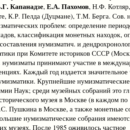
.Г. Капанадзе
Е.А. Пахомов
,
, Н.Ф. Котляр
е, К.Р. Пелда (Дуцмане), Т.М. Берга. Сов.
зматических проблем: определение период
ладов, классификация монетных находок, о
оставления нумизматич. и дендрохронологи
атики при Комитете историков СССР (Моск
. нумизматы принимают участие в междун
нциях. Каждый год издается значительное
. нумизматики. Крупнейшие нумизматические
мии Наук; среди музейных собраний это гл.
торического музея в Москве (в каждом по 
.С. Пушкина в Москве, а также монетные с
ольшие нумизматические собрания имеются
их музеях. После 1985 оживилось частное