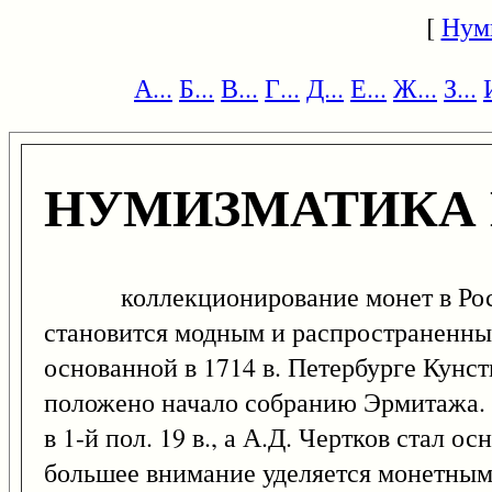
[
Нум
А...
Б...
В...
Г...
Д...
Е...
Ж...
З...
НУМИЗМАТИКА 
коллекционирование монет в России 
становится модным и распространенны
основанной в 1714 в. Петербурге Кунс
положено начало собранию Эрмитажа.
в 1-й пол. 19 в., а А.Д. Чертков стал
большее внимание уделяется монетным 