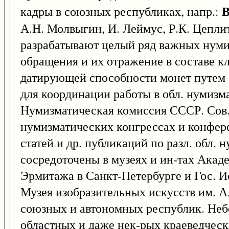
В
кадры в союзных республиках, напр.:
А.Н. Молвыгин, И. Леймус, Р.К. Цеплит
разрабатывают целый ряд важных нуми
обращения и их отражение в составе к
датирующей способности монет путем с
для координации работы в обл. нумизм
Нумизматическая комиссия СССР. Сов
нумизматических конгрессах и конфере
статей и др. публикаций по разл. обл
сосредоточены в музеях и ин-тах Акаде
Эрмитажа в Санкт-Петербурге и Гос. Ис
Музея изобразительных искусств им. А
союзных и автономных республик. Неб
областных и даже нек-рых краеведческ