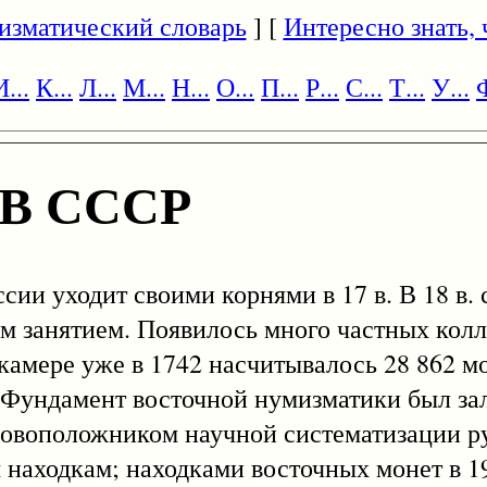
изматический словарь
] [
Интересно знать, ч
И...
К...
Л...
М...
Н...
О...
П...
Р...
С...
Т...
У...
Ф
В СССР
уходит своими корнями в 17 в. В 18 в. 
м занятием. Появилось много частных колл
ткамере уже в 1742 насчитывалось 28 862 м
 Фундамент восточной нумизматики был з
 основоположником научной систематизации р
находкам; находками восточных монет в 19