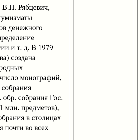
, В.Н. Рябцевич,
 нумизматы
ов денежного
пределение
и и т. д. В 1979
ва) создана
ародных
 число монографий,
 собрания
 обр. собрания Гос.
1 млн. предметов),
обрания в столицах
 почти во всех