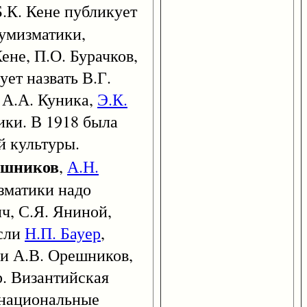
 Б.К. Кене публикует
нумизматики,
ене, П.О. Бурачков,
ет назвать В.Г.
 А.А. Куника,
Э.К.
ики. В 1918 была
й культуры.
ешников
,
А.Н.
изматики надо
ч, С.Я. Яниной,
если
Н.П. Бауер
,
ли А.В. Орешников,
р. Византийская
 национальные