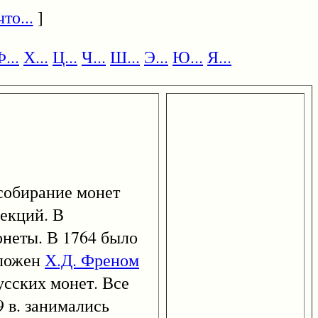
то...
]
...
Х...
Ц...
Ч...
Ш...
Э...
Ю...
Я...
собирание монет
екций. В
онеты. В 1764 было
аложен
Х.Д. Френом
усских монет. Все
 в. занимались