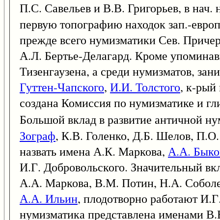
П.С. Савельев и В.В. Григорьев, в нач.
первую топографию находок зап.-европ.
прежде всего нумизматики Сев. Причерн
А.Л. Бертье-Делагард. Кроме упоминав
Тизенгаузена, а среди нумизматов, за
Гуттен-Чапского
,
И.И. Толстого
, к-рый
создана Комиссия по нумизматике и гл
Большой вклад в развитие античной н
Зограф
, К.В. Голенко, Д.Б. Шелов, П.
назвать имена А.К. Маркова,
А.А. Быко
И.Г. Добровольского. Значительный вкл
А.А. Маркова, В.М. Потин, Н.А. Собол
А.А. Ильин
, плодотворно работают И.Г
нумизматика представлена именами В.