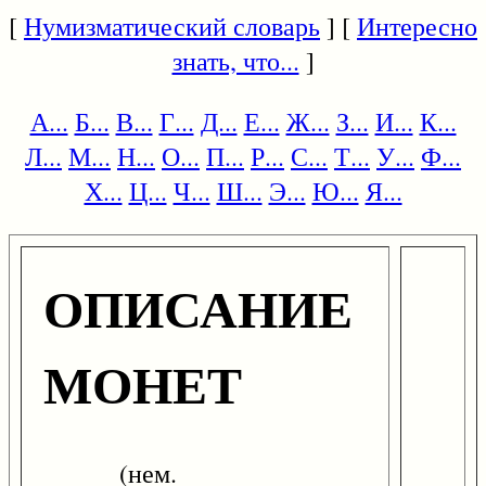
[
Нумизматический словарь
] [
Интересно
знать, что...
]
А...
Б...
В...
Г...
Д...
Е...
Ж...
З...
И...
К...
Л...
М...
Н...
О...
П...
Р...
С...
Т...
У...
Ф...
Х...
Ц...
Ч...
Ш...
Э...
Ю...
Я...
ОПИСАНИЕ
МОНЕТ
(нем.