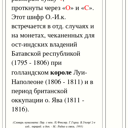
проткнуты через «
O
» и «
C
».
Этот шифр О.-И.к.
встречается в отд. случаях и
на монетах, чеканенных для
ост-индских владений
Батавской республикой
(1795 - 1806) при
короле
голландском
Луи-
Наполеоне (1806 - 1811) и в
период британской
оккупации о. Ява (1811 -
1816).
(Словарь нумизмата: Пер. с нем. /Х.Фенглер, Г.Гироу, В.Унгер/ 2-е
изд., перераб. и доп. - М.: Радио и связь, 1993)