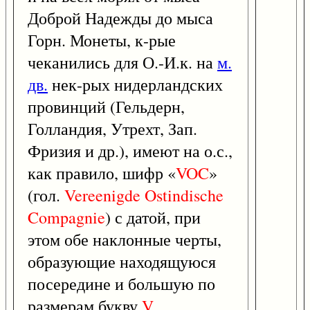
Доброй Надежды до мыса
Горн. Монеты, к-рые
чеканились для О.-И.к. на
м.
дв.
нек-рых нидерландских
провинций (Гельдерн,
Голландия, Утрехт, Зап.
Фризия и др.), имеют на о.с.,
как правило, шифр «
VOC
»
(гол.
Vereenigde
Ostindische
Compagnie
) с датой, при
этом обе наклонные черты,
образующие находящуюся
посередине и большую по
размерам букву
V
,