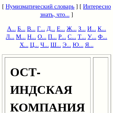
[
Нумизматический словарь
] [
Интересно
знать, что...
]
А...
Б...
В...
Г...
Д...
Е...
Ж...
З...
И...
К...
Л...
М...
Н...
О...
П...
Р...
С...
Т...
У...
Ф...
Х...
Ц...
Ч...
Ш...
Э...
Ю...
Я...
ОСТ-
ИНДСКАЯ
КОМПАНИЯ