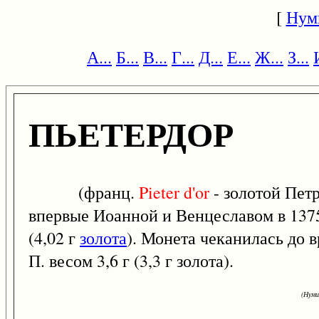
[
Нум
А...
Б...
В...
Г...
Д...
Е...
Ж...
З...
ПЬЕТЕРДОР
(франц.
Pieter
d'or
- золотой Петр
впервые Иоанной и Венцеславом в 1375
(4,02 г
золота
). Монета чеканилась до 
П. весом 3,6 г (3,3 г золота).
(Нуми