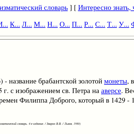
изматический словарь
] [
Интересно знать, ч
И...
К...
Л...
М...
Н...
О...
П...
Р...
С...
Т...
У...
Ф
) - название брабантской золотой
монеты
,
 г. с изображением св. Петра на
аверсе
. Ве
времен Филиппа Доброго, который в 1429 - 
зматический словарь. 4-е издание. / Зварич В.В. / Львов, 1980)