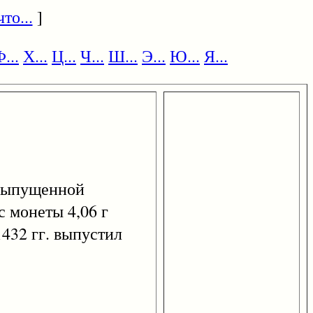
то...
]
...
Х...
Ц...
Ч...
Ш...
Э...
Ю...
Я...
 выпущенной
с монеты 4,06 г
1432 гг. выпустил