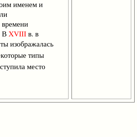
воим именем и
али
о времени
. В
XVIII
в. в
еты изображалась
екоторые типы
уступила место