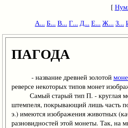
[
Нум
А...
Б...
В...
Г...
Д...
Е...
Ж...
З...
ПАГОДА
- название древней золотой
мон
реверсе некоторых типов монет изображ
Самый старый тип П. - круглая монет
штемпеля, покрывающий лишь часть по
э.) имеются изображения животных (каб
разновидностей этой монеты. Так, на 