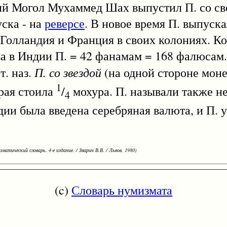
ий Могол Мухаммед Шах выпустил П. со с
ска - на
реверсе
. В новое время П. выпуск
Голландия и Франция в своих колониях. К
а в Индии П. = 42 фанамам = 168 фалюсам
П. со звездой
. наз.
(на одной стороне мон
1
торая стоила
/
мохура. П. называли также н
4
дии была введена серебряная валюта, и П. 
зматический словарь. 4-е издание. / Зварич В.В. / Львов, 1980)
(c)
Словарь нумизмата