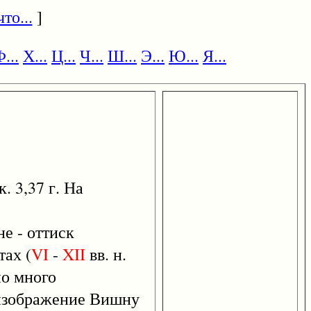
то...
]
...
Х...
Ц...
Ч...
Ш...
Э...
Ю...
Я...
 3,37 г. На
е - оттиск
ах (
VI
-
XII
вв. н.
но много
изображение Вишну