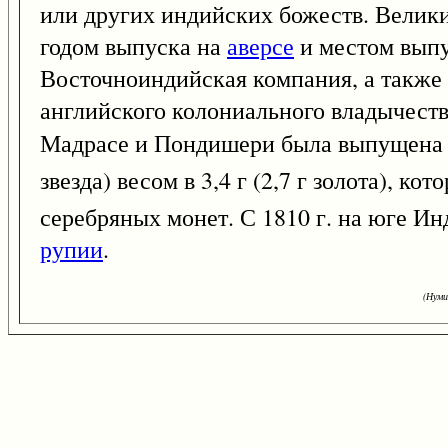
или других индийских божеств. Велик
годом выпуска на
аверсе
и местом выпу
Восточноиндийская компания, а также 
английского колониального владычеств
Мадрасе и Пондишери была выпущена т
звезда) весом в 3,4 г (2,7 г золота), ко
серебряных монет. С 1810 г. на юге Ин
рупии
.
(Нуми