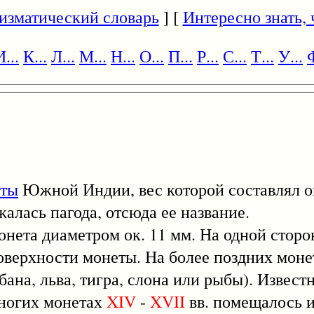
изматический словарь
] [
Интересно знать, ч
И...
К...
Л...
М...
Н...
О...
П...
Р...
С...
Т...
У...
Ф
еты
Южной Индии, вес которой составлял ок.
алась пагода, отсюда ее название.
а диаметром ок. 11 мм. На одной сторон
верхности монеты. На более поздних монет
ана, льва, тигра, слона или рыбы). Извест
многих монетах
XIV
-
XVII
вв. помещалось 