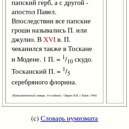
папский герб, а с другой -
апостол Павел.
Впоследствии все папские
гроши назывались П. или
джулио. В
XVI
в. П.
чеканился также в Тоскане
1
и Модене. 1 П. =
/
скудо.
10
1
Тосканский П. =
/
5
серебряного флорина.
(Нумизматический словарь. 4-е издание. / Зварич В.В. / Львов, 1980)
(c)
Словарь нумизмата