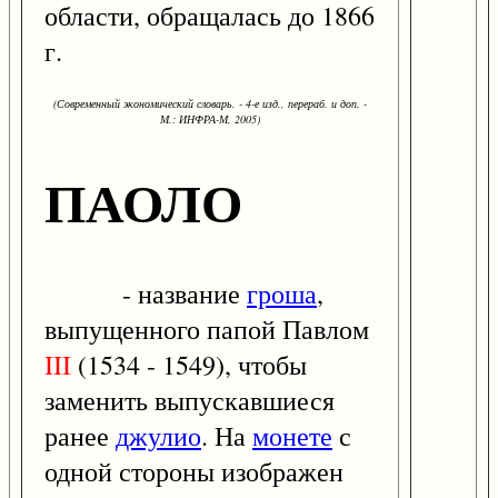
области, обращалась до 1866
г.
(Современный экономический словарь. - 4-е изд., перераб. и доп. -
М.: ИНФРА-М, 2005)
ПАОЛО
- название
гроша
,
выпущенного папой Павлом
III
(1534 - 1549), чтобы
заменить выпускавшиеся
ранее
джулио
. На
монете
с
одной стороны изображен