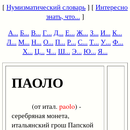
[
Нумизматический словарь
] [
Интересно
знать, что...
]
А...
Б...
В...
Г...
Д...
Е...
Ж...
З...
И...
К...
Л...
М...
Н...
О...
П...
Р...
С...
Т...
У...
Ф...
Х...
Ц...
Ч...
Ш...
Э...
Ю...
Я...
ПАОЛО
(от итал.
paolo
) -
серебряная монета,
итальянский грош Папской