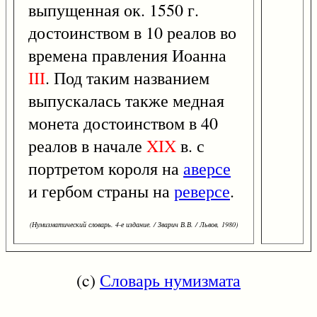
выпущенная ок. 1550 г.
достоинством в 10 реалов во
времена правления Иоанна
III
. Под таким названием
выпускалась также медная
монета достоинством в 40
реалов в начале
XIX
в. с
портретом короля на
аверсе
и гербом страны на
реверсе
.
(Нумизматический словарь. 4-е издание. / Зварич В.В. / Львов, 1980)
(c)
Словарь нумизмата