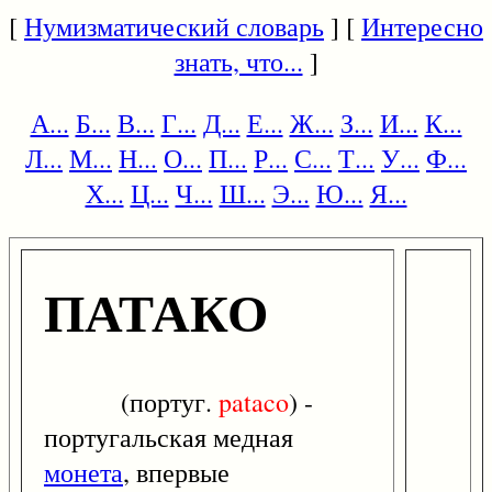
[
Нумизматический словарь
] [
Интересно
знать, что...
]
А...
Б...
В...
Г...
Д...
Е...
Ж...
З...
И...
К...
Л...
М...
Н...
О...
П...
Р...
С...
Т...
У...
Ф...
Х...
Ц...
Ч...
Ш...
Э...
Ю...
Я...
ПАТАКО
(португ.
pataco
) -
португальская медная
монета
, впервые