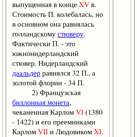
выпущенная в конце
XV
в.
Стоимость П. колебалась, но
в основном она равнялась
голландскому
стюверу
.
Фактически П. - это
южнонидерландский
стювер. Нидерландский
даальдер
равнялся 32 П., а
золотой флорин - 34 П.
2) Французская
биллонная монета
,
чеканенная Карлом
VI
(1380
- 1422) и его преемниками
Карлом
VII
и Людовиком
XI
.