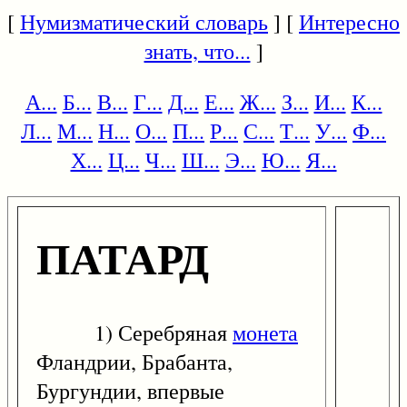
[
Нумизматический словарь
] [
Интересно
знать, что...
]
А...
Б...
В...
Г...
Д...
Е...
Ж...
З...
И...
К...
Л...
М...
Н...
О...
П...
Р...
С...
Т...
У...
Ф...
Х...
Ц...
Ч...
Ш...
Э...
Ю...
Я...
ПАТАРД
1) Серебряная
монета
Фландрии, Брабанта,
Бургундии, впервые