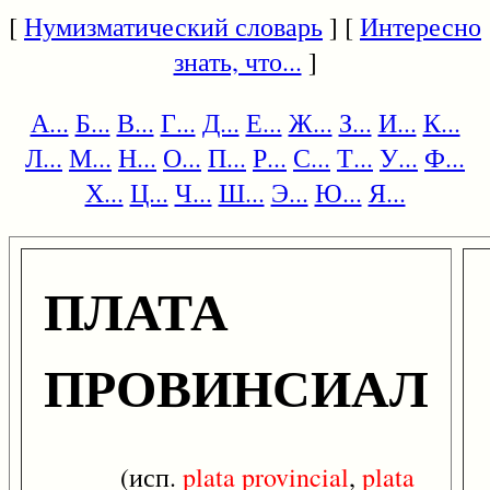
[
Нумизматический словарь
] [
Интересно
знать, что...
]
А...
Б...
В...
Г...
Д...
Е...
Ж...
З...
И...
К...
Л...
М...
Н...
О...
П...
Р...
С...
Т...
У...
Ф...
Х...
Ц...
Ч...
Ш...
Э...
Ю...
Я...
ПЛАТА
ПРОВИНСИАЛ
(исп.
plata
provincial
,
plata