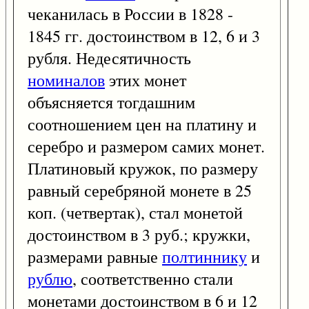
чеканилась в России в 1828 -
1845 гг. достоинством в 12, 6 и 3
рубля. Недесятичность
номиналов
этих монет
объясняется тогдашним
соотношением цен на платину и
серебро и размером самих монет.
Платиновый кружок, по размеру
равный серебряной монете в 25
коп. (четвертак), стал монетой
достоинством в 3 руб.; кружки,
размерами равные
полтиннику
и
рублю
, соответственно стали
монетами достоинством в 6 и 12