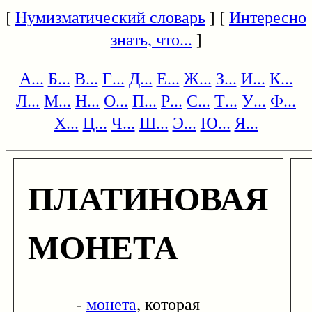
[
Нумизматический словарь
] [
Интересно
знать, что...
]
А...
Б...
В...
Г...
Д...
Е...
Ж...
З...
И...
К...
Л...
М...
Н...
О...
П...
Р...
С...
Т...
У...
Ф...
Х...
Ц...
Ч...
Ш...
Э...
Ю...
Я...
ПЛАТИНОВАЯ
МОНЕТА
-
монета
, которая