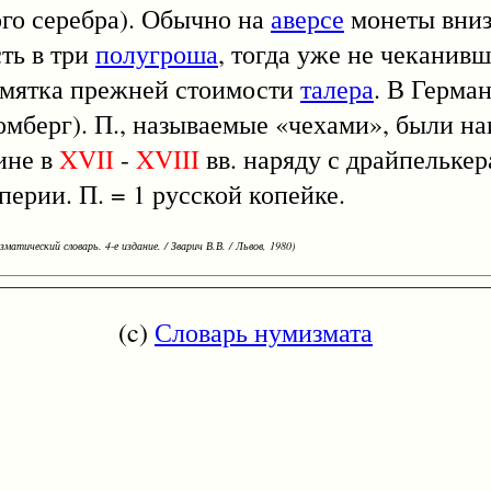
того серебра). Обычно на
аверсе
монеты вниз
сть в три
полугроша
, тогда уже не чеканивш
памятка прежней стоимости
талера
. В Герма
омберг). П., называемые «чехами», были н
ине в
XVII
-
XVIII
вв. наряду с драйпельке
ерии. П. = 1 русской копейке.
зматический словарь. 4-е издание. / Зварич В.В. / Львов, 1980)
(c)
Словарь нумизмата