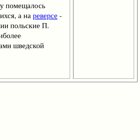
у помещалось
ихся, а на
реверсе
-
нии польские П.
аиболее
рами шведской