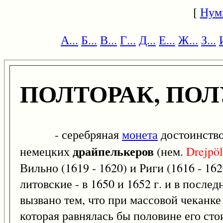
[
Нум
А...
Б...
В...
Г...
Д...
Е...
Ж...
З...
ПОЛТОРАК, ПО
- серебряная
монета
достоинство
драйпелькеров
немецких
(нем.
Drejpöl
Вильно (1619 - 1620) и Риги (1616 - 16
литовские - в 1650 и 1652 г. и в послед
вызвано тем, что при массовой чеканк
которая равнялась бы половине его стои