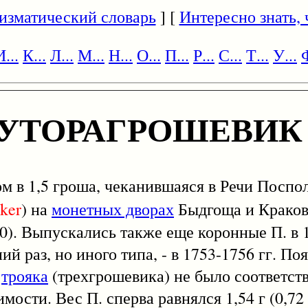
изматический словарь
] [
Интересно знать, ч
И...
К...
Л...
М...
Н...
О...
П...
Р...
С...
Т...
У...
Ф
ЛУТОРАГРОШЕВИК
м в 1,5 гроша, чеканившаяся в Речи Поспо
ker
) на
монетных дворах
Быдгоща и Кракова
20). Выпускались также еще коронные П. в 16
ний раз, но иного типа, - в 1753-1756 гг. П
е
трояка
(трехгрошевика) не было соответст
мости. Вес П. сперва равнялся 1,54 г (0,72