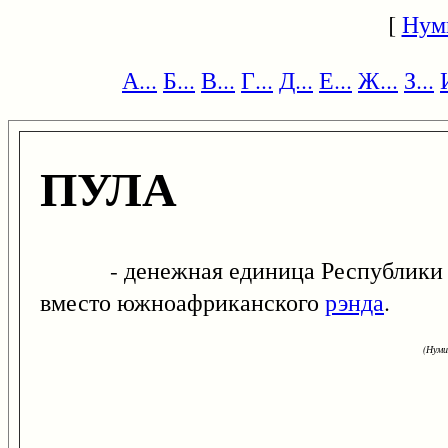
[
Нум
А...
Б...
В...
Г...
Д...
Е...
Ж...
З...
ПУЛА
- денежная единица Республики Ботсв
вместо южноафриканского
рэнда
.
(Нуми