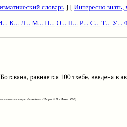
изматический словарь
] [
Интересно знать, ч
И...
К...
Л...
М...
Н...
О...
П...
Р...
С...
Т...
У...
Ф
ана, равняется 100 тхебе, введена в авг
зматический словарь. 4-е издание. / Зварич В.В. / Львов, 1980)