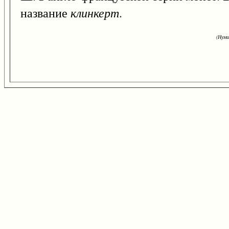
клинкерт
название
.
(Нуми