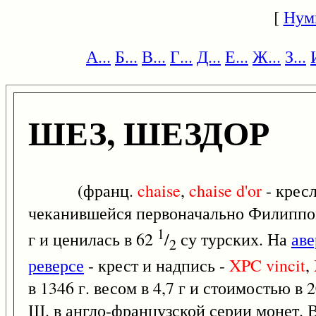
[
Нум
А...
Б...
В...
Г...
Д...
Е...
Ж...
З...
ШЕЗ, ШЕЗДОР
(франц.
chaise
,
chaise
d'or
- кресл
чеканившейся первоначально Филипп
1
г и ценилась в 62
/
су турских. На
аве
2
реверсе
- крест и надпись -
XPC
vincit
,
в 1346 г. весом в 4,7 г и стоимостью в 
Ш. в англо-французской серии монет. 