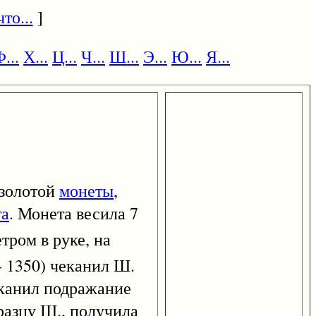
то...
]
...
Х...
Ц...
Ч...
Ш...
Э...
Ю...
Я...
 золотой
монеты
,
та
. Монета весила 7
тром в руке, на
- 1350) чеканил Ш.
еканил подражание
разцу Ш., получила