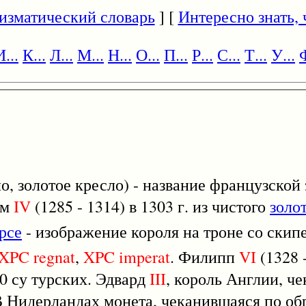
изматический словарь
] [
Интересно знать, ч
И...
К...
Л...
М...
Н...
О...
П...
Р...
С...
Т...
У...
Ф
о, золотое кресло) - название французской
ом
IV
(1285 - 1314) в 1303 г. из чистого
золо
рсе
- изображение короля на троне со скипе
XPC
regnat
,
XPC
imperat
. Филипп
VI
(1328 
20 су турских. Эдвард
III
, король Англии, ч
В Нидерландах монета, чеканившаяся по об