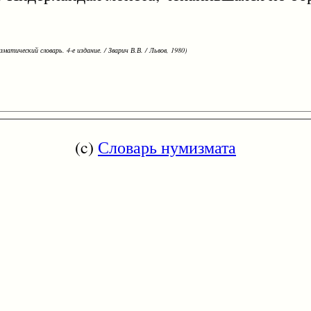
зматический словарь. 4-е издание. / Зварич В.В. / Львов, 1980)
(c)
Словарь нумизмата