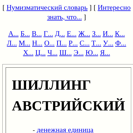
[
Нумизматический словарь
] [
Интересно
знать, что...
]
А...
Б...
В...
Г...
Д...
Е...
Ж...
З...
И...
К...
Л...
М...
Н...
О...
П...
Р...
С...
Т...
У...
Ф...
Х...
Ц...
Ч...
Ш...
Э...
Ю...
Я...
ШИЛЛИНГ
АВСТРИЙСКИЙ
-
денежная единица