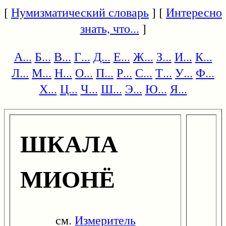
[
Нумизматический словарь
] [
Интересно
знать, что...
]
А...
Б...
В...
Г...
Д...
Е...
Ж...
З...
И...
К...
Л...
М...
Н...
О...
П...
Р...
С...
Т...
У...
Ф...
Х...
Ц...
Ч...
Ш...
Э...
Ю...
Я...
ШКАЛА
МИОНЁ
см.
Измеритель