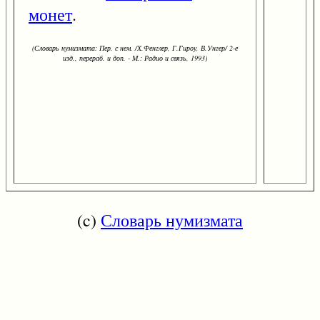
монет
.
(Словарь нумизмата: Пер. с нем. /Х.Фенглер, Г.Гироу, В.Унгер/ 2-е
изд., перераб. и доп. - М.: Радио и связь, 1993)
(c)
Словарь нумизмата