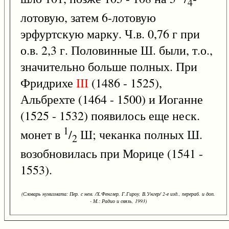
4
лотовую, затем 6-лотовую
эрфуртскую марку. Ч.в. 0,76 г при
о.в. 2,3 г. Половинные Ш. были, т.о.,
значительно больше полных. При
Фридрихе
III
(1486 - 1525),
Альбрехте (1464 - 1500) и Иоганне
(1525 - 1532) появилось еще неск.
1
монет в
/
Ш; чеканка полных Ш.
2
возобновилась при Морице (1541 -
1553).
(Словарь нумизмата: Пер. с нем. /Х.Фенглер, Г.Гироу, В.Унгер/ 2-е изд., перераб. и доп.
- М.: Радио и связь, 1993)