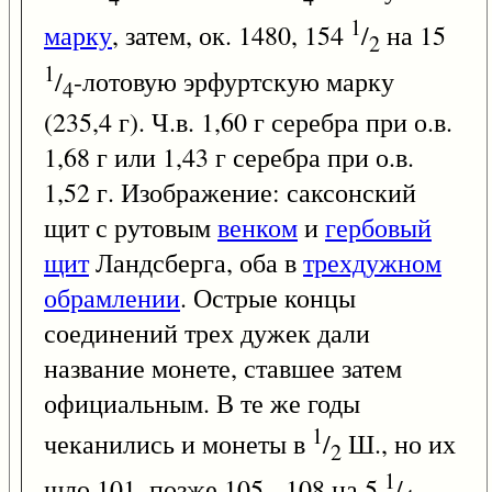
1
марку
, затем, ок. 1480, 154
/
на 15
2
1
/
-лотовую эрфуртскую марку
4
(235,4 г). Ч.в. 1,60 г серебра при о.в.
1,68 г или 1,43 г серебра при о.в.
1,52 г. Изображение: саксонский
щит с рутовым
венком
и
гербовый
щит
Ландсберга, оба в
трехдужном
обрамлении
. Острые концы
соединений трех дужек дали
название монете, ставшее затем
официальным. В те же годы
1
чеканились и монеты в
/
Ш., но их
2
1
шло 101, позже 105 - 108 на 5
/
-