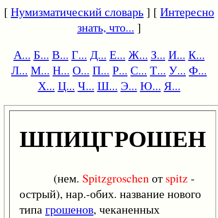
[
Нумизматический словарь
] [
Интересно
знать, что...
]
А...
Б...
В...
Г...
Д...
Е...
Ж...
З...
И...
К...
Л...
М...
Н...
О...
П...
Р...
С...
Т...
У...
Ф...
Х...
Ц...
Ч...
Ш...
Э...
Ю...
Я...
ШПИЦГРОШЕН
(нем.
Spitzgroschen
от
spitz
-
острый), нар.-обих. название нового
типа
грошенов
, чеканенных