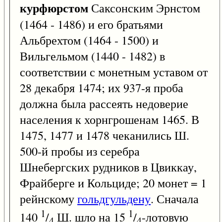
курфюрстом
Саксонским Эрнстом
(1464 - 1486) и его братьями
Альбрехтом (1464 - 1500) и
Вильгельмом (1440 - 1482) в
соответствии с монетным уставом от
28 декабря 1474; их 937-я проба
должна была рассеять недоверие
населения к хорнгрошенам 1465. В
1475, 1477 и 1478 чеканились Ш.
500-й пробы из серебра
Шнебергских рудников в Цвиккау,
Фрайберге и Кольциде; 20 монет = 1
рейнскому
гольдгульдену
. Сначала
1
1
140
/
Ш. шло на 15
/
-лотовую
4
4