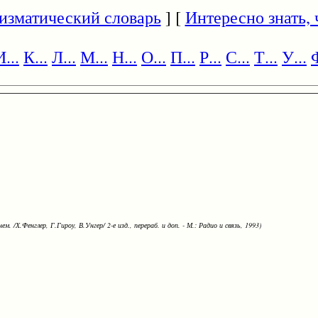
изматический словарь
] [
Интересно знать, ч
И...
К...
Л...
М...
Н...
О...
П...
Р...
С...
Т...
У...
Ф
ем. /Х.Фенглер, Г.Гироу, В.Унгер/ 2-е изд., перераб. и доп. - М.: Радио и связь, 1993)