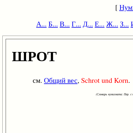
[
Нум
А...
Б...
В...
Г...
Д...
Е...
Ж...
З...
ШРОТ
см.
Общий вес
,
Schrot
und
Korn
.
(Словарь нумизмата: Пер. с н