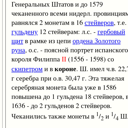
Генеральных Штатов и до 1579
чеканенного всеми нидерл. провинция
равнялся 2 монетам в 16
стейверов
, т.е.
гульдену
12 стейверам: л.с. -
гербовый
щит
в рамке из цепи
ордена Золотого
руна
, о.с. - поясной портрет испанского
короля Филиппа
II
(1556 - 1598) со
короне
скипетром
и в
. Ш. имел ч.в. 22,
г серебра при о.в. 30,47 г. Эта тяжелая
серебряная монета была уже в 1586
повышена до 1 гульдена 18 стейверов, 
1636 - до 2 гульденов 2 стейверов.
1
1
Чеканились также монеты в
/
и
/
Ш
2
4