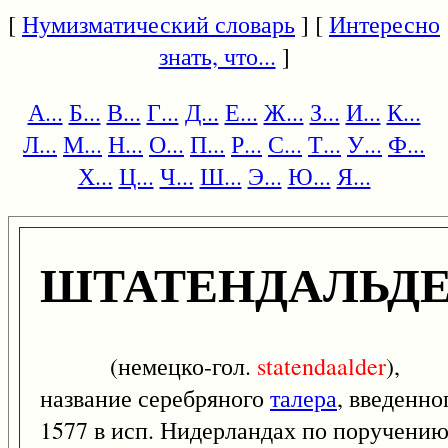
[
Нумизматический словарь
] [
Интересно
знать, что...
]
А...
Б...
В...
Г...
Д...
Е...
Ж...
З...
И...
К...
Л...
М...
Н...
О...
П...
Р...
С...
Т...
У...
Ф...
Х...
Ц...
Ч...
Ш...
Э...
Ю...
Я...
ШТАТЕНДАЛЬДЕ
(немецко-гол.
statendaalder
),
название серебряного
талера
, введенно
1577 в исп. Нидерландах по поручени