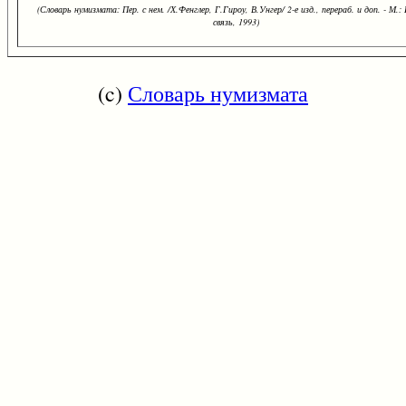
(Словарь нумизмата: Пер. с нем. /Х.Фенглер, Г.Гироу, В.Унгер/ 2-е изд., перераб. и доп. - М.:
связь, 1993)
(c)
Словарь нумизмата