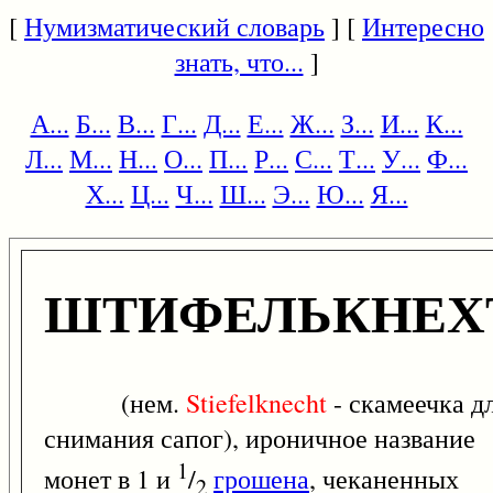
[
Нумизматический словарь
] [
Интересно
знать, что...
]
А...
Б...
В...
Г...
Д...
Е...
Ж...
З...
И...
К...
Л...
М...
Н...
О...
П...
Р...
С...
Т...
У...
Ф...
Х...
Ц...
Ч...
Ш...
Э...
Ю...
Я...
ШТИФЕЛЬКНЕХ
(нем.
Stiefelknecht
- скамеечка д
снимания сапог), ироничное название
1
монет в 1 и
/
грошена
, чеканенных
2