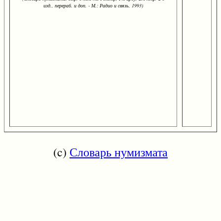
изд., перераб. и доп. - М.: Радио и связь, 1993)
(c)
Словарь нумизмата