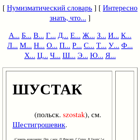
[
Нумизматический словарь
] [
Интересно
знать, что...
]
А...
Б...
В...
Г...
Д...
Е...
Ж...
З...
И...
К...
Л...
М...
Н...
О...
П...
Р...
С...
Т...
У...
Ф...
Х...
Ц...
Ч...
Ш...
Э...
Ю...
Я...
ШУСТАК
(польск.
szostak
), см.
Шестигрошевик
.
(Словарь нумизмата: Пер. с нем. /Х.Фенглер, Г.Гироу, В.Унгер/ 2-е