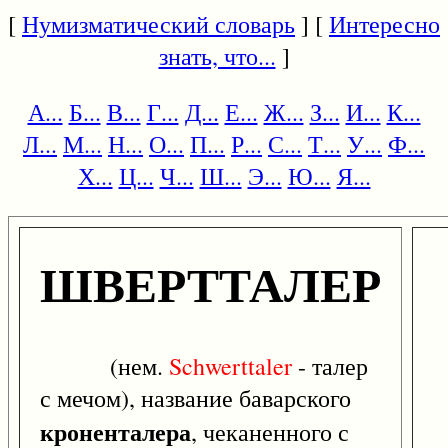
[
Нумизматический словарь
] [
Интересно
знать, что...
]
А...
Б...
В...
Г...
Д...
Е...
Ж...
З...
И...
К...
Л...
М...
Н...
О...
П...
Р...
С...
Т...
У...
Ф...
Х...
Ц...
Ч...
Ш...
Э...
Ю...
Я...
ШВЕРТТАЛЕР
(нем.
Schwerttaler
- талер
с мечом), название баварского
кроненталера
, чеканенного с