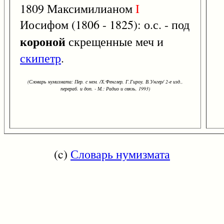
1809 Максимилианом
I
Иосифом (1806 - 1825): о.с. - под
короной
скрещенные меч и
скипетр
.
(Словарь нумизмата: Пер. с нем. /Х.Фенглер, Г.Гироу, В.Унгер/ 2-е изд.,
перераб. и доп. - М.: Радио и связь, 1993)
(c)
Словарь нумизмата