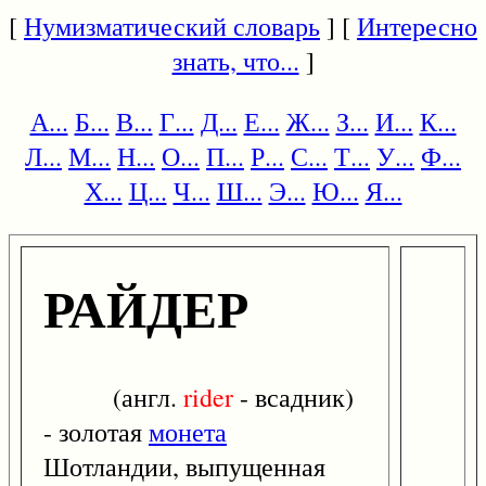
[
Нумизматический словарь
] [
Интересно
знать, что...
]
А...
Б...
В...
Г...
Д...
Е...
Ж...
З...
И...
К...
Л...
М...
Н...
О...
П...
Р...
С...
Т...
У...
Ф...
Х...
Ц...
Ч...
Ш...
Э...
Ю...
Я...
РАЙДЕР
(англ.
rider
- всадник)
- золотая
монета
Шотландии, выпущенная