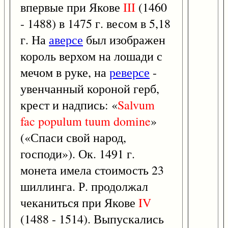
впервые при Якове
III
(1460
- 1488) в 1475 г. весом в 5,18
г. На
аверсе
был изображен
король верхом на лошади с
мечом в руке, на
реверсе
-
увенчанный короной герб,
крест и надпись: «
Salvum
fac
populum
tuum
domine
»
(«Спаси свой народ,
господи»). Ок. 1491 г.
монета имела стоимость 23
шиллинга. Р. продолжал
чеканиться при Якове
IV
(1488 - 1514). Выпускались