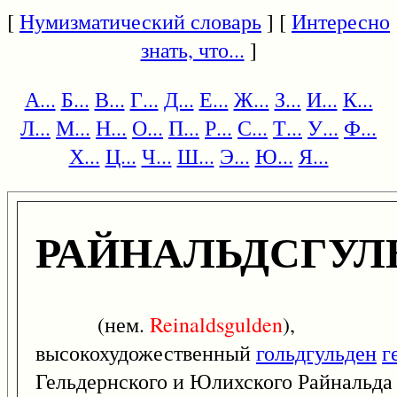
[
Нумизматический словарь
] [
Интересно
знать, что...
]
А...
Б...
В...
Г...
Д...
Е...
Ж...
З...
И...
К...
Л...
М...
Н...
О...
П...
Р...
С...
Т...
У...
Ф...
Х...
Ц...
Ч...
Ш...
Э...
Ю...
Я...
РАЙНАЛЬДСГУЛ
(нем.
Reinaldsgulden
),
высокохудожественный
гольдгульден
г
Гельдернского и Юлихского Райнальд