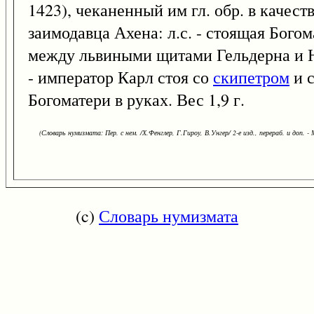
1423), чеканенный им гл. обр. в качест
заимодавца Ахена: л.с. - стоящая Богом
между львиными щитами Гельдерна и Ю
- император Карл стоя со
скипетром
и 
Богоматери в руках. Вес 1,9 г.
(Словарь нумизмата: Пер. с нем. /Х.Фенглер, Г.Гироу, В.Унгер/ 2-е изд., перераб. и доп. - 
(c)
Словарь нумизмата