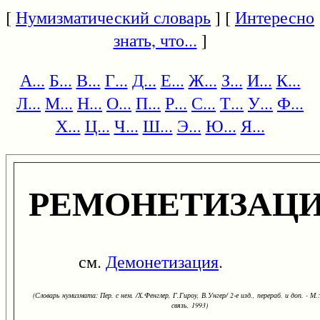
[
Нумизматический словарь
] [
Интересно
знать, что...
]
А...
Б...
В...
Г...
Д...
Е...
Ж...
З...
И...
К...
Л...
М...
Н...
О...
П...
Р...
С...
Т...
У...
Ф...
Х...
Ц...
Ч...
Ш...
Э...
Ю...
Я...
РЕМОНЕТИЗАЦ
см.
Демонетизация
.
(Словарь нумизмата: Пер. с нем. /Х.Фенглер, Г.Гироу, В.Унгер/ 2-е изд., перераб. и доп. - М.
связь, 1993)