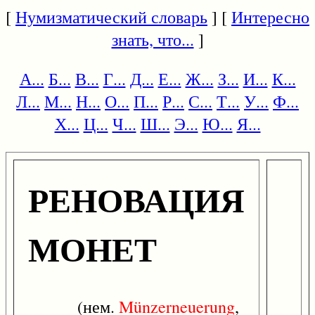
[
Нумизматический словарь
] [
Интересно
знать, что...
]
А...
Б...
В...
Г...
Д...
Е...
Ж...
З...
И...
К...
Л...
М...
Н...
О...
П...
Р...
С...
Т...
У...
Ф...
Х...
Ц...
Ч...
Ш...
Э...
Ю...
Я...
РЕНОВАЦИЯ
МОНЕТ
(нем.
Münzerneuerung
,