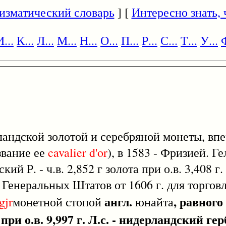
изматический словарь
] [
Интересно знать, ч
И...
К...
Л...
М...
Н...
О...
П...
Р...
С...
Т...
У...
Ф
ландской золотой и серебряной монеты, вп
звание ее
cavalier
d'or
), в 1583 - Фризией. Г
ский Р. - ч.в. 2,852 г золота при о.в. 3,408 г.
 Генеральных Штатов от 1606 г. для торгов
англ.
, равного
gjr
монетной стопой
юнайта
при о.в. 9,997 г. Л.с. - нидерландский г