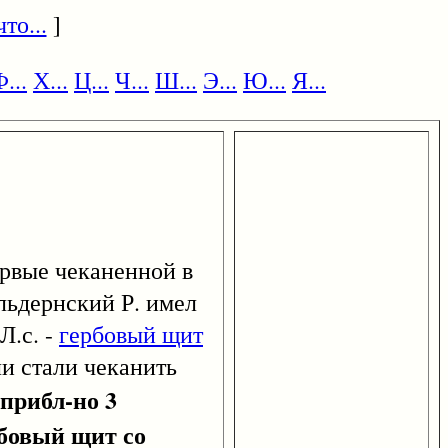
то...
]
...
Х...
Ц...
Ч...
Ш...
Э...
Ю...
Я...
ервые чеканенной в
ельдернский Р. имел
 Л.с. -
гербовый щит
ли стали чеканить
 прибл-но 3
ербовый щит со