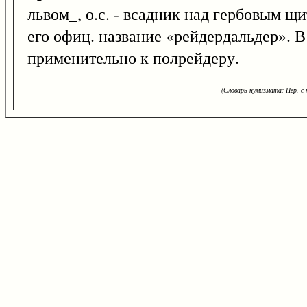
львом_, о.с. - всадник над гербовым щ
его офиц. название «рейдердальдер». В
применительно к полрейдеру.
(Словарь нумизмата: Пер. с н