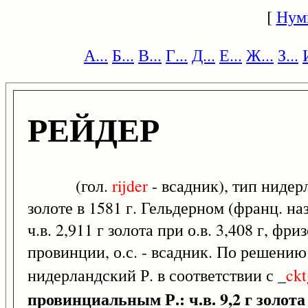
[
Нум
А...
Б...
В...
Г...
Д...
Е...
Ж...
З...
РЕЙДЕР
(гол.
rijder
- всадник), тип нидер
золоте в 1581 г. Гельдерном (франц. на
ч.в. 2,911 г золота при о.в. 3,408 г, фриз
провинции, о.с. - всадник. По решению
нидерландский Р. в соответствии с _
ckt
провинциальным Р.: ч.в. 9,2 г золота 