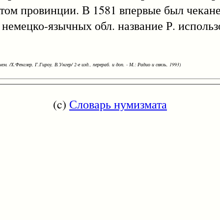
итом провинции. В 1581 впервые был чекане
 немецко-язычных обл. название Р. использ
ем. /Х.Фенглер, Г.Гироу, В.Унгер/ 2-е изд., перераб. и доп. - М.: Радио и связь, 1993)
(c)
Словарь нумизмата