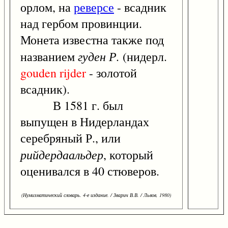
орлом, на
реверсе
- всадник
над гербом провинции.
Монета известна также под
гуден Р.
названием
(нидерл.
gouden
rijder
- золотой
всадник).
В 1581 г. был
выпущен в Нидерландах
серебряный Р., или
рийдердаальдер
, который
оценивался в 40 стюверов.
(Нумизматический словарь. 4-е издание. / Зварич В.В. / Львов, 1980)