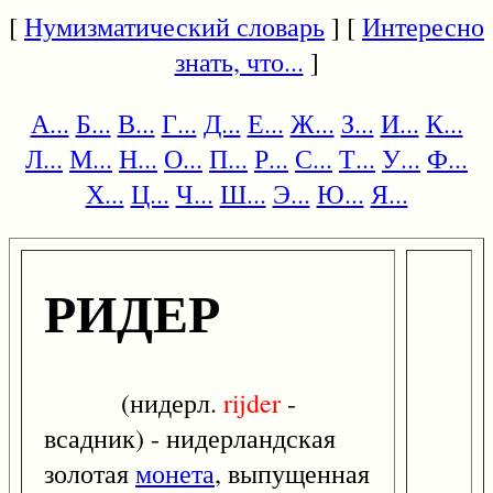
[
Нумизматический словарь
] [
Интересно
знать, что...
]
А...
Б...
В...
Г...
Д...
Е...
Ж...
З...
И...
К...
Л...
М...
Н...
О...
П...
Р...
С...
Т...
У...
Ф...
Х...
Ц...
Ч...
Ш...
Э...
Ю...
Я...
РИДЕР
(нидерл.
rijder
-
всадник) - нидерландская
золотая
монета
, выпущенная