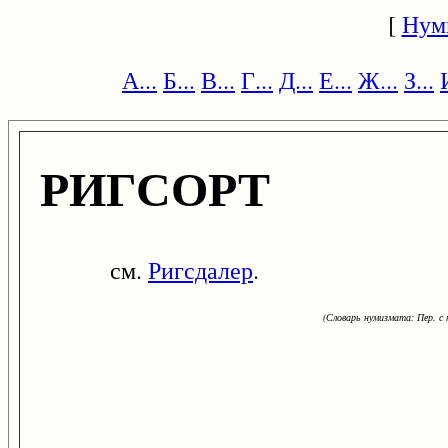
[
Нум
А...
Б...
В...
Г...
Д...
Е...
Ж...
З...
РИГСОРТ
см.
Ригсдалер
.
(Словарь нумизмата: Пер. с н