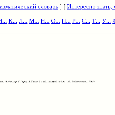
изматический словарь
] [
Интересно знать, ч
И...
К...
Л...
М...
Н...
О...
П...
Р...
С...
Т...
У...
Ф
ем. /Х.Фенглер, Г.Гироу, В.Унгер/ 2-е изд., перераб. и доп. - М.: Радио и связь, 1993)