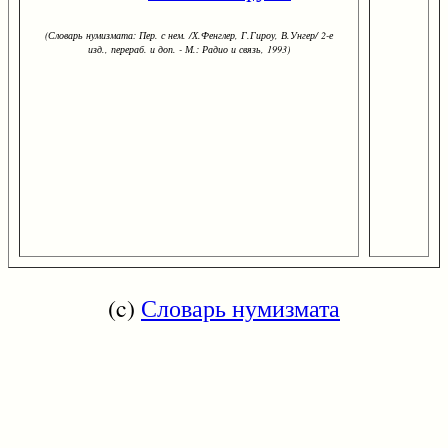
(Словарь нумизмата: Пер. с нем. /Х.Фенглер, Г.Гироу, В.Унгер/ 2-е
изд., перераб. и доп. - М.: Радио и связь, 1993)
(c)
Словарь нумизмата