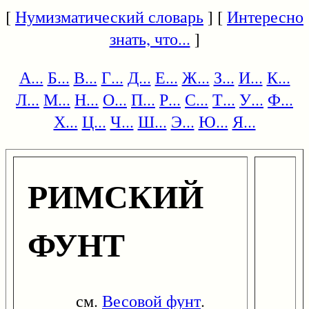
[
Нумизматический словарь
] [
Интересно
знать, что...
]
А...
Б...
В...
Г...
Д...
Е...
Ж...
З...
И...
К...
Л...
М...
Н...
О...
П...
Р...
С...
Т...
У...
Ф...
Х...
Ц...
Ч...
Ш...
Э...
Ю...
Я...
РИМСКИЙ
ФУНТ
см.
Весовой фунт
.