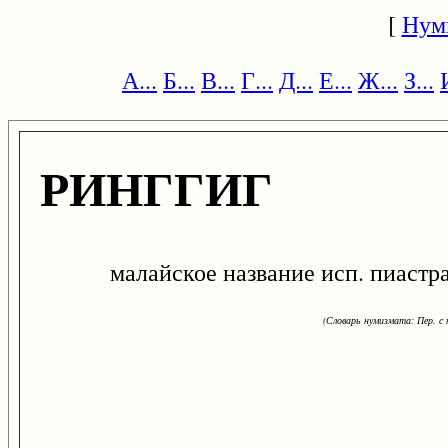
[
Нум
А...
Б...
В...
Г...
Д...
Е...
Ж...
З...
РИНГГИГ
малайское название исп. пиастра
(Словарь нумизмата: Пер. с н