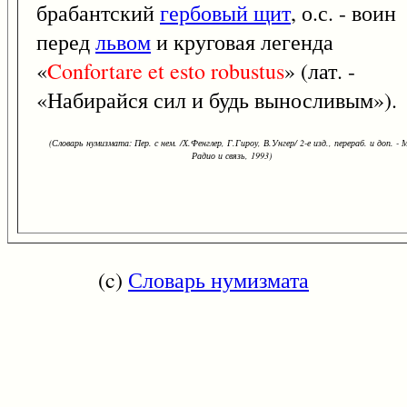
брабантский
гербовый щит
, о.с. - воин
перед
львом
и круговая легенда
«
Confortare
et
esto
robustus
» (лат. -
«Набирайся сил и будь выносливым»).
(Словарь нумизмата: Пер. с нем. /Х.Фенглер, Г.Гироу, В.Унгер/ 2-е изд., перераб. и доп. - М
Радио и связь, 1993)
(c)
Словарь нумизмата