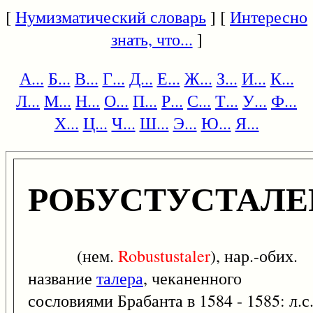
[
Нумизматический словарь
] [
Интересно
знать, что...
]
А...
Б...
В...
Г...
Д...
Е...
Ж...
З...
И...
К...
Л...
М...
Н...
О...
П...
Р...
С...
Т...
У...
Ф...
Х...
Ц...
Ч...
Ш...
Э...
Ю...
Я...
РОБУСТУСТАЛЕ
(нем.
Robustustaler
), нар.-обих.
название
талера
, чеканенного
сословиями Брабанта в 1584 - 1585: л.с.