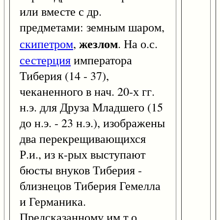
или вместе с др.
предметами: земным шаром,
жезлом
скипетром
,
. На о.с.
сестерция
императора
Тиберия (14 - 37),
чеканенного в нач. 20-х гг.
н.э. для Друза Младшего (15
до н.э. - 23 н.э.), изображены
два перекрещивающихся
Р.и., из к-рых выступают
бюсты внуков Тиберия -
близнецов Тиберия Гемелла
и Германика.
Предсказанному им т.о.