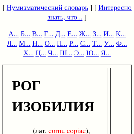
[
Нумизматический словарь
] [
Интересно
знать, что...
]
А...
Б...
В...
Г...
Д...
Е...
Ж...
З...
И...
К...
Л...
М...
Н...
О...
П...
Р...
С...
Т...
У...
Ф...
Х...
Ц...
Ч...
Ш...
Э...
Ю...
Я...
РОГ
ИЗОБИЛИЯ
(лат.
cornu
copiae
),