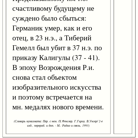
счастливому будущему не
суждено было сбыться:
Германик умер, как и его
отец, в 23 н.э., а Тиберий
Гемелл был убит в 37 н.э. по
приказу Калигулы (37 - 41).
В эпоху Возрождения Р.и.
снова стал объектом
изобразительного искусства
и поэтому встречается на
мн. медалях нового времени.
(Словарь нумизмата: Пер. с нем. /Х.Фенглер, Г.Гироу, В.Унгер/ 2-е
изд., перераб. и доп. - М.: Радио и связь, 1993)