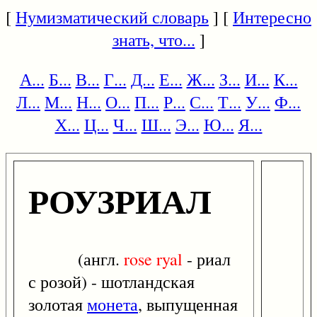
[
Нумизматический словарь
] [
Интересно
знать, что...
]
А...
Б...
В...
Г...
Д...
Е...
Ж...
З...
И...
К...
Л...
М...
Н...
О...
П...
Р...
С...
Т...
У...
Ф...
Х...
Ц...
Ч...
Ш...
Э...
Ю...
Я...
РОУЗРИАЛ
(англ.
rose
ryal
- риал
с розой) - шотландская
золотая
монета
, выпущенная