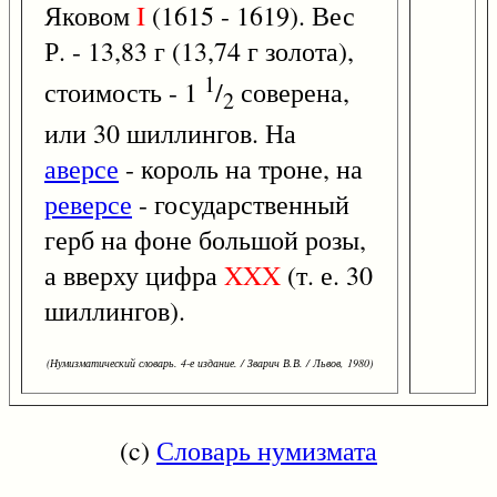
Яковом
I
(1615 - 1619). Вес
Р. - 13,83 г (13,74 г золота),
1
стоимость - 1
/
соверена,
2
или 30 шиллингов. На
аверсе
- король на троне, на
реверсе
- государственный
герб на фоне большой розы,
а вверху цифра
XXX
(т. е. 30
шиллингов).
(Нумизматический словарь. 4-е издание. / Зварич В.В. / Львов, 1980)
(c)
Словарь нумизмата