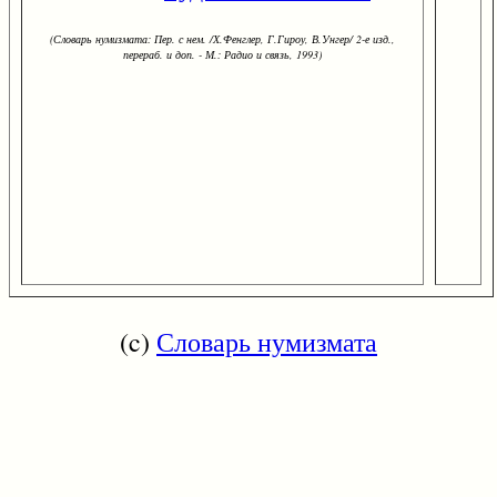
(Словарь нумизмата: Пер. с нем. /Х.Фенглер, Г.Гироу, В.Унгер/ 2-е изд.,
перераб. и доп. - М.: Радио и связь, 1993)
(c)
Словарь нумизмата