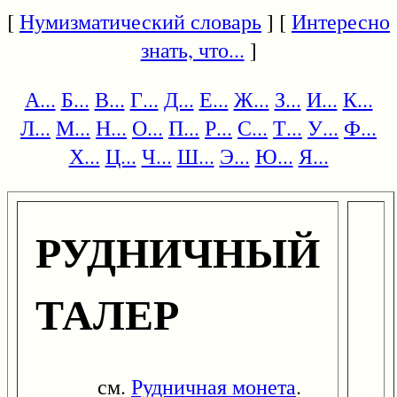
[
Нумизматический словарь
] [
Интересно
знать, что...
]
А...
Б...
В...
Г...
Д...
Е...
Ж...
З...
И...
К...
Л...
М...
Н...
О...
П...
Р...
С...
Т...
У...
Ф...
Х...
Ц...
Ч...
Ш...
Э...
Ю...
Я...
РУДНИЧНЫЙ
ТАЛЕР
см.
Рудничная монета
.