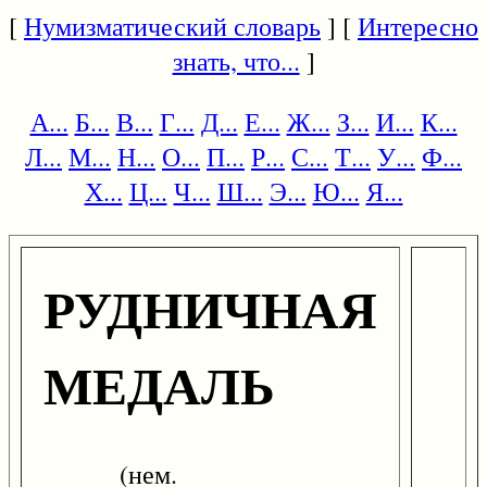
[
Нумизматический словарь
] [
Интересно
знать, что...
]
А...
Б...
В...
Г...
Д...
Е...
Ж...
З...
И...
К...
Л...
М...
Н...
О...
П...
Р...
С...
Т...
У...
Ф...
Х...
Ц...
Ч...
Ш...
Э...
Ю...
Я...
РУДНИЧНАЯ
МЕДАЛЬ
(нем.